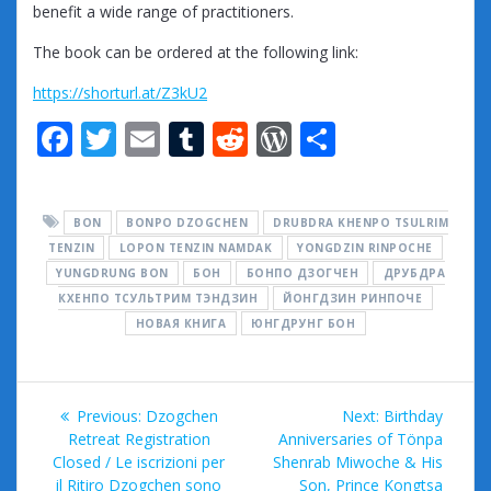
benefit a wide range of practitioners.
The book can be ordered at the following link:
https://shorturl.at/Z3kU2
F
T
E
T
R
W
S
ac
w
m
u
e
or
h
e
itt
ai
m
d
d
ar
BON
BONPO DZOGCHEN
DRUBDRA KHENPO TSULRIM
b
er
l
bl
di
Pr
e
TENZIN
LOPON TENZIN NAMDAK
YONGDZIN RINPOCHE
o
r
t
e
YUNGDRUNG BON
БОН
БОНПО ДЗОГЧЕН
ДРУБДРА
КХЕНПО ТСУЛЬТРИМ ТЭНДЗИН
o
ЙОНГДЗИН РИНПОЧЕ
ss
НОВАЯ КНИГА
ЮНГДРУНГ БОН
k
Post
Previous
Next
Previous:
Dzogchen
Next:
Birthday
navigation
post:
post:
Retreat Registration
Anniversaries of Tönpa
Closed / Le iscrizioni per
Shenrab Miwoche & His
il Ritiro Dzogchen sono
Son, Prince Kongtsa