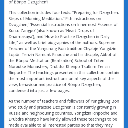
of Bönpo Dzogchen’!
This collection includes four texts: “Preparing for Dzogchen:
Steps of Morning Meditation,‘ ’Pith Instructions on
Dzogchen,‘ ’Essential Instructions on Innermost Essence of
Kuntu Zangpo‘ (also known as ’Heart Drops of
Dharmakaya‘), and ’How to Practise Dzogchen in Daily
Life,” as well as brief biographies of the authors: Supreme
Teacher of the Yungdrung Bon tradition Chyabje Yongdzin
Lopön Tenzin Namdak Rinpoche and his disciple, Abbot of
the Bönpo Meditation (Realisation) School of Triten
Norbutse Monastery, Drubdra Khenpo Tsultrim Tenzin
Rinpoche. The teachings presented in this collection contain
the most important instructions on all key aspects of the
view, behaviour and practice of Bönpo Dzogchen,
condensed into just a few pages.
As the number of teachers and followers of Yungdrung Bön
who study and practise Dzogchen is constantly growing in
Russia and neighbouring countries, Yongdzin Rinpoche and
Drubdra Khenpo have kindly allowed these teachings to be
made available to all interested parties so that they may