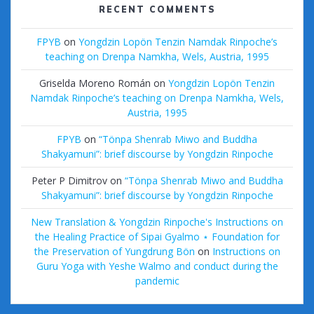
RECENT COMMENTS
FPYB
on
Yongdzin Lopön Tenzin Namdak Rinpoche’s
teaching on Drenpa Namkha, Wels, Austria, 1995
Griselda Moreno Román
on
Yongdzin Lopön Tenzin
Namdak Rinpoche’s teaching on Drenpa Namkha, Wels,
Austria, 1995
FPYB
on
“Tönpa Shenrab Miwo and Buddha
Shakyamuni”: brief discourse by Yongdzin Rinpoche
Peter P Dimitrov
on
“Tönpa Shenrab Miwo and Buddha
Shakyamuni”: brief discourse by Yongdzin Rinpoche
New Translation & Yongdzin Rinpoche's Instructions on
the Healing Practice of Sipai Gyalmo ⋆ Foundation for
the Preservation of Yungdrung Bön
on
Instructions on
Guru Yoga with Yeshe Walmo and conduct during the
pandemic