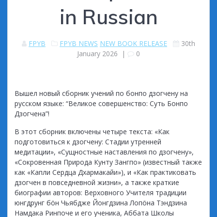
in Russian
FPYB
FPYB NEWS
NEW BOOK RELEASE
30th
January 2026
|
0
Вышел новый сборник учений по бонпо дзогчену на
русском языке: “Великое совершенство: Суть Бонпо
Дзогчена”!
В этот сборник включены четыре текста: «Как
подготовиться к дзогчену: Стадии утренней
медитации», «Сущностные наставления по дзогчену»,
«Сокровенная Природа Кунту Зангпо» (известный также
как «Капли Сердца Дхармакайи»), и «Как практиковать
дзогчен в повседневной жизни», а также краткие
биографии авторов: Верховного Учителя традиции
юнгдрунг бöн Чьябдже Йонгдзина Лопöна Тэндзина
Намдака Ринпоче и его ученика, Аббата Школы