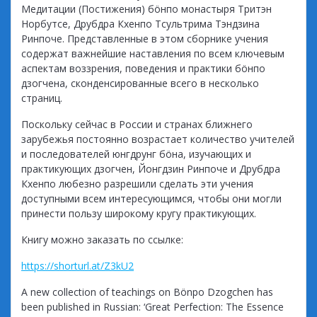
Медитации (Постижения) бöнпо монастыря Тритэн
Норбутсе, Друбдра Кхенпо Тсультрима Тэндзина
Ринпоче. Представленные в этом сборнике учения
содержат важнейшие наставления по всем ключевым
аспектам воззрения, поведения и практики бöнпо
дзогчена, сконденсированные всего в несколько
страниц.
Поскольку сейчас в России и странах ближнего
зарубежья постоянно возрастает количество учителей
и последователей юнгдрунг бöна, изучающих и
практикующих дзогчен, Йонгдзин Ринпоче и Друбдра
Кхенпо любезно разрешили сделать эти учения
доступными всем интересующимся, чтобы они могли
принести пользу широкому кругу практикующих.
Книгу можно заказать по ссылке:
https://shorturl.at/Z3kU2
A new collection of teachings on Bönpo Dzogchen has
been published in Russian: ‘Great Perfection: The Essence