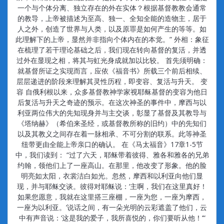
一个与个体分离、独立存在的外在实体？根据基督教教会通常
的教导，上帝被描述为至高、独一、全知全能的造物主，居于
人之外，创造了世界与人类，以及原罪是如何产生的等等。如
此理解下的上帝，显然并非指向个体内在的本觉。” 外相：象征
在梳理了若干理论基础之后，我们现在转向基督的复活，并透
过外在显现之相，将其与虹光身成就加以比较。 首先须明确：
就基督所证之实现而言，应依《福音书》所载三个前后相续、
层层递进的阶段来理解其灵性历程，即变容、复活与升天。 变
容 自俄利根以来，众多基督教神学家视耶稣基督的变容为他日
后复活与升天之奇迹的预示。在这次神圣的事件中，摩西与以
利亚两位伟大的先知现身并与主交谈，彰显了基督及其教导与
《塔纳赫》（希伯来圣经，或基督教所称的旧约）中的先知们
以及其教义之间存在着一脉相承、不可分割的联系。此等神圣
纽带更由全能上帝亲口的确认。 在《马太福音》17章1-5节
中，我们读到： “过了六天，耶稣带着彼得、雅各和雅各的兄弟
约翰，领他们上了一座高山。在那里，他改变了形象。他的脸
明亮如太阳，衣裳洁白如光。忽然，摩西和以利亚向他们显
现，并与耶稣交谈。彼得对耶稣说：‘主啊，我们在这里真好！
如果您愿意，我就在这里搭三座棚，一座为您，一座为摩西，
一座为以利亚。’说话之间，有一朵光明的云彩遮盖了他们，云
中有声音说：‘这是我的爱子，我所喜悦的，你们要听从他！‘“