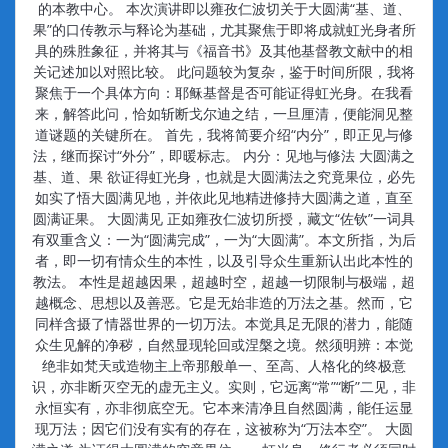
的本教中心。 本次演讲即以雍孜仁波切关于大圆满“基、道、
果”的口传教示与释论为基础，尤其聚焦于即将成就虹光身者所
具的殊胜象征，并将其与《福音书》及其他基督教文献中的相
关记述加以对照比较。 此问题较为复杂，鉴于时间所限，我将
聚焦于一个具体方向：耶稣基督是否可能证得虹光身。在我看
来，解答此问，恰如斩断戈尔迪之结，一旦厘清，便能洞见整
道谜题的关键所在。 首先，我将简要介绍“内分”，即正见与修
法，继而探讨“外分”，即暖标志。 内分：见地与修法 大圆满之
基、道、果 欲证得虹光身，也就是大圆满法之究竟果位，必先
如实了悟大圆满见地，并依此见地精进修持大圆满之道，直至
圆满证果。 大圆满见 正如雍孜仁波切所授，藏文“佐钦”一词具
有双重含义：一为“圆满完成”，一为“大圆满”。本文所指，为后
者，即一切有情众生的本性，以及引导众生重新认出此本性的
教法。 本性是超越因果，超越时空，超越一切限制与极端，超
越概念、思想以及善恶。它是无始非造的万法之基。然而，它
同样含摄了情器世界的一切万法。本觉具足无限的潜力，能随
众生见解的净秽，自然显现轮回或涅槃之境。然须明辨：本觉
绝非如梵天或造物主上帝那般单一、至高、人格化的终极意
识，亦非断灭空无的虚无主义。实则，它远离“常”“断”二见，非
永恒实有，亦非彻底空无。它本来清净且自然圆满，能任运显
现万法；因它们没有实有的存在，这被称为“万法本空”。 大圆