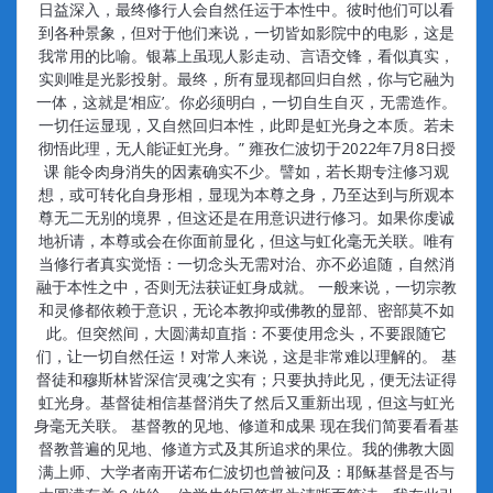
日益深入，最终修行人会自然任运于本性中。彼时他们可以看
到各种景象，但对于他们来说，一切皆如影院中的电影，这是
我常用的比喻。银幕上虽现人影走动、言语交锋，看似真实，
实则唯是光影投射。最终，所有显现都回归自然，你与它融为
一体，这就是‘相应’。你必须明白，一切自生自灭，无需造作。
一切任运显现，又自然回归本性，此即是虹光身之本质。若未
彻悟此理，无人能证虹光身。” 雍孜仁波切于2022年7月8日授
课 能令肉身消失的因素确实不少。譬如，若长期专注修习观
想，或可转化自身形相，显现为本尊之身，乃至达到与所观本
尊无二无别的境界，但这还是在用意识进行修习。如果你虔诚
地祈请，本尊或会在你面前显化，但这与虹化毫无关联。唯有
当修行者真实觉悟：一切念头无需对治、亦不必追随，自然消
融于本性之中，否则无法获证虹身成就。 一般来说，一切宗教
和灵修都依赖于意识，无论本教抑或佛教的显部、密部莫不如
此。但突然间，大圆满却直指：不要使用念头，不要跟随它
们，让一切自然任运！对常人来说，这是非常难以理解的。 基
督徒和穆斯林皆深信‘灵魂’之实有；只要执持此见，便无法证得
虹光身。基督徒相信基督消失了然后又重新出现，但这与虹光
身毫无关联。 基督教的见地、修道和成果 现在我们简要看看基
督教普遍的见地、修道方式及其所追求的果位。我的佛教大圆
满上师、大学者南开诺布仁波切也曾被问及：耶稣基督是否与