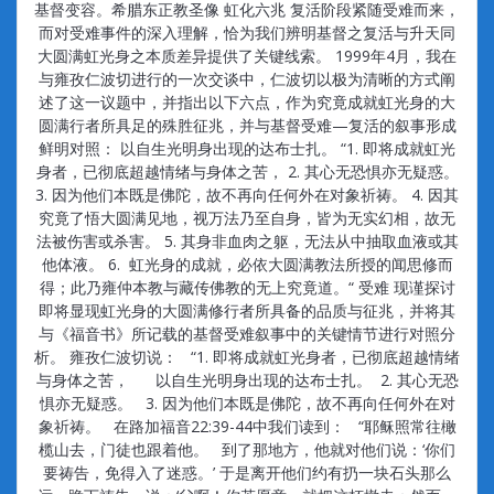
基督变容。希腊东正教圣像 虹化六兆 复活阶段紧随受难而来，
而对受难事件的深入理解，恰为我们辨明基督之复活与升天同
大圆满虹光身之本质差异提供了关键线索。 1999年4月，我在
与雍孜仁波切进行的一次交谈中，仁波切以极为清晰的方式阐
述了这一议题中，并指出以下六点，作为究竟成就虹光身的大
圆满行者所具足的殊胜征兆，并与基督受难—复活的叙事形成
鲜明对照： 以自生光明身出现的达布士扎。 “1. 即将成就虹光
身者，已彻底超越情绪与身体之苦， 2. 其心无恐惧亦无疑惑。
3. 因为他们本既是佛陀，故不再向任何外在对象祈祷。 4. 因其
究竟了悟大圆满见地，视万法乃至自身，皆为无实幻相，故无
法被伤害或杀害。 5. 其身非血肉之躯，无法从中抽取血液或其
他体液。 6. 虹光身的成就，必依大圆满教法所授的闻思修而
得；此乃雍仲本教与藏传佛教的无上究竟道。“ 受难 现谨探讨
即将显现虹光身的大圆满修行者所具备的品质与征兆，并将其
与《福音书》所记载的基督受难叙事中的关键情节进行对照分
析。 雍孜仁波切说： “1. 即将成就虹光身者，已彻底超越情绪
与身体之苦， 以自生光明身出现的达布士扎。 2. 其心无恐
惧亦无疑惑。 3. 因为他们本既是佛陀，故不再向任何外在对
象祈祷。 在路加福音22:39-44中我们读到： “耶稣照常往橄
榄山去，门徒也跟着他。 到了那地方，他就对他们说：‘你们
要祷告，免得入了迷惑。’ 于是离开他们约有扔一块石头那么