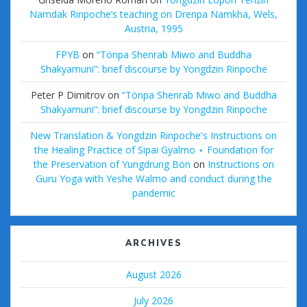
Namdak Rinpoche’s teaching on Drenpa Namkha, Wels,
Austria, 1995
FPYB
on
“Tönpa Shenrab Miwo and Buddha
Shakyamuni”: brief discourse by Yongdzin Rinpoche
Peter P Dimitrov
on
“Tönpa Shenrab Miwo and Buddha
Shakyamuni”: brief discourse by Yongdzin Rinpoche
New Translation & Yongdzin Rinpoche's Instructions on
the Healing Practice of Sipai Gyalmo ⋆ Foundation for
the Preservation of Yungdrung Bön
on
Instructions on
Guru Yoga with Yeshe Walmo and conduct during the
pandemic
ARCHIVES
August 2026
July 2026