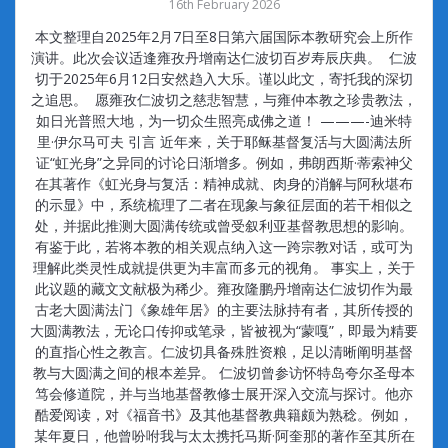
16th February 2026
本文整理自2025年2月7日至8日第六届国际本教研究会上所作
演讲。此次会议适逢雍孜丹增南达仁波切百岁寿辰庆典。 仁波
切于2025年6月12日安然趋入大乐。谨以此文，寄托我的深切
之追思。 愿雍孜仁波切之慈悲智慧，与雍仲本教之珍贵教法，
如日光普照大地，为一切众生照亮成佛之道！ ———-迪米特
里·伊尔马可夫 引言 近年来，关于耶稣基督复活与大圆满法所
证“虹光身”之异同的讨论日渐增多。例如，弗朗西斯·蒂索神父
在其著作《虹光身与复活：精神成就、肉身的消解与阿秋堪布
的示显》中，系统梳理了二者在现象与象征层面的若干相似之
处，并据此推测大圆满传统或曾受叙利亚基督教思想的影响。
有鉴于此，若将本教的相关观点纳入这一跨宗教对话，或可为
理解此类灵性成就提供更为丰富而多元的视角。 事实上，关于
此议题的藏文文献极为稀少。雍孜隆鹏丹增南达仁波切作为最
古老大圆满法门《象雄年居》的主要法脉持有者，其所传授的
大圆满教法，无论口传抑或笔录，皆被视为“蒙嘎”，即最为精要
的直指心性之教言。仁波切具备殊胜资粮，足以清晰阐明基督
教与大圆满之间的根本差异。 仁波切曾参访怀特岛夸尔圣母本
笃会修道院，并与当地基督教修士展开深入交流与探讨。他亦
酷爱阅读，对《福音书》及其他基督教典籍颇为熟稔。例如，
某年夏日，他曾吩咐我与太太携托马斯·阿奎那的著作至其所在