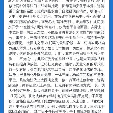
满之道 为证得大圆满的究竟果位——虹光身，修行者必须同时
修持两种禅修法门：彻却与托噶。彻却意为安住于本觉，这偏
重于空性的层面；托噶则指安住于自然显现的清净、明澈与广
之中，更关联于明觉之妙用。在象雄年居体系中，并不采用“彻
却”和“托噶”的术语，而统称为“清净光明”。正如雍孜仁波切屡
次开示：“空性”与“明觉”等名相，仅为便于言诠而设。实际上，
本觉超越一切二元对立，不能断然将其划分为空性与明性两部
分。事实上，当修行者愈能稳固安住于本觉之中，清净明光便
愈发显现。 大圆满之果 在托噶的最终阶段，当一切清净明相自
然融入本觉，行者彻底了悟自心本性的一切面目，并从此不再
退转，这便是法身佛的成就。此时，其肉身亦回归至万法之本
质——五光之中，此即虹光身的殊胜成果，也是大圆满教法所
特有的报身佛成就。证得虹光身者，能够以无量化身的形式利
益一切有情，引导他们脱离轮回苦海，这即是化身佛的显现。
法身、报身与化身圆融无碍，一体三面，构成了完整的三身佛
果位。凡能如法依止大圆满之见、修、行而精进修持者，皆具
足因缘，终将证此无上果位。 虹光身有两种显现方式。 其一为
大迁转虹光身，是大圆满行者于生前即已圆满证得，彻底超越
生死之相。获此成就者临终时肉身完全消融于光明，不留遗
骸；且能自在无碍地于此世间随缘显现，来去自如。《象雄年
居》中所载达布士扎即为此例，他曾以自显明觉身，三次现于
郎协勒波面前。 其二为小迁转虹光身，于中阴阶段圆满成就。