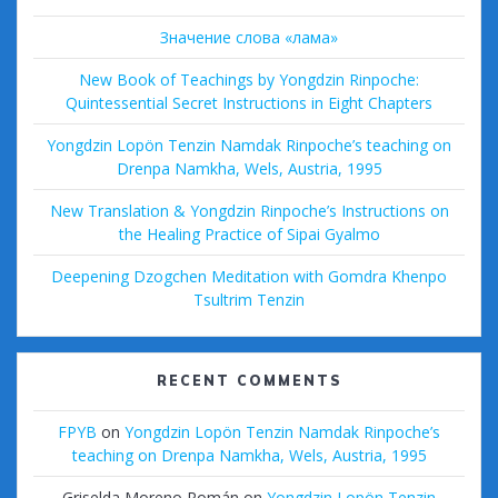
Значение слова «лама»
New Book of Teachings by Yongdzin Rinpoche:
Quintessential Secret Instructions in Eight Chapters
Yongdzin Lopön Tenzin Namdak Rinpoche’s teaching on
Drenpa Namkha, Wels, Austria, 1995
New Translation & Yongdzin Rinpoche’s Instructions on
the Healing Practice of Sipai Gyalmo
Deepening Dzogchen Meditation with Gomdra Khenpo
Tsultrim Tenzin
RECENT COMMENTS
FPYB
on
Yongdzin Lopön Tenzin Namdak Rinpoche’s
teaching on Drenpa Namkha, Wels, Austria, 1995
Griselda Moreno Román
on
Yongdzin Lopön Tenzin