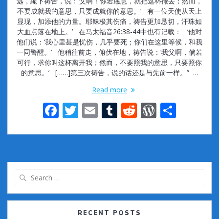
远，跪下祷告，说：‘父啊！你若愿意，就把这杯撤去；然而，
不要成就我的意思，只要成就你的意思。’ 有一位天使从天上
显现，加添他的力量。耶稣极其伤痛，祷告更加恳切，汗珠如
大血点落在地上。’ 在马太福音26:38-44中也有记载： ‘他对
他们说：‘我心里甚是忧伤，几乎要死；你们在这里等候，和我
一同警醒。’ 他稍往前走，俯伏在地，祷告说：‘我父啊，倘若
可行，求你叫这杯离开我；然而，不要照我的意思，只要照你
的意思。’ [……]第三次祷告，说的话还是与先前一样。” …
Read more
F
T
E
T
R
W
S
ac
w
m
u
e
or
h
e
itt
ai
m
d
d
ar
b
er
l
bl
di
Pr
e
o
r
t
e
Search
o
ss
for:
k
RECENT POSTS