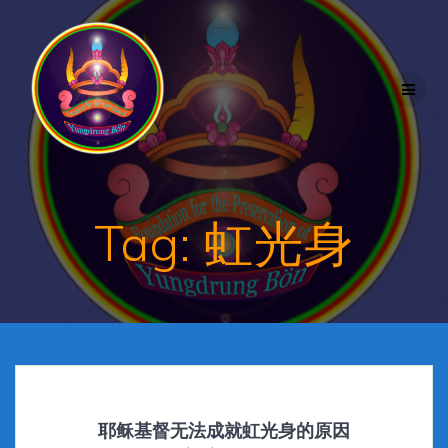
Skip
to
content
Tag:
虹光身
耶稣基督无法成就虹光身的原因