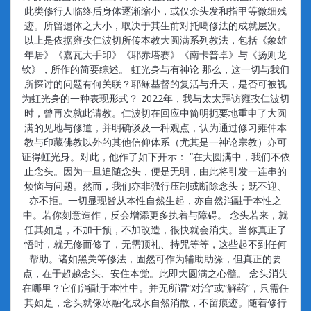
此类修行人临终后身体逐渐缩小，或仅余头发和指甲等微细残
迹。所留遗体之大小，取决于其生前对托噶修法的成就层次。
以上是依据雍孜仁波切所传本教大圆满系列教法，包括《象雄
年居》《嘉瓦大手印》《耶赤塔赛》《南卡普卓》与《扬则龙
钦》，所作的简要综述。 虹光身与有神论 那么，这一切与我们
所探讨的问题有何关联？耶稣基督的复活与升天，是否可被视
为虹光身的一种表现形式？ 2022年，我与太太拜访雍孜仁波切
时，曾再次就此请教。仁波切在回应中简明扼要地重申了大圆
满的见地与修道，并明确谈及一种观点，认为通过修习雍仲本
教与印藏佛教以外的其他信仰体系（尤其是一神论宗教）亦可
证得虹光身。对此，他作了如下开示： “在大圆满中，我们不依
止念头。因为一旦追随念头，便是无明，由此将引发一连串的
烦恼与问题。然而，我们亦非强行压制或断除念头；既不迎、
亦不拒。一切显现皆从本性自然生起，亦自然消融于本性之
中。若你刻意造作，反会增添更多执着与障碍。 念头若来，就
任其如是，不加干预，不加改造，很快就会消失。当你真正了
悟时，就无修而修了，无需顶礼、持咒等等，这些起不到任何
帮助。诸如黑关等修法，固然可作为辅助助缘，但真正的要
点，在于超越念头、安住本觉。此即大圆满之心髓。 念头消失
在哪里？它们消融于本性中。并无所谓“对治”或“解药”，只需任
其如是，念头就像冰融化成水自然消散，不留痕迹。随着修行