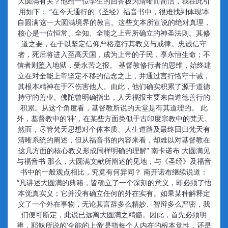
大圆满有关？他给一位学生的回答极为清晰而简洁，我在此引
用如下： “在今天通行的《圣经》福音书中，很难找到体现‘本
自圆满’这一大圆满境界的教言。这些文本所宣说的绝对真理，
核心是一位恒常、全知、全能之上帝所确立的神圣法则。其修
道之要，在于以坚定信仰严格遵行其教义与戒律。忠诚信守
者，死后将进入至高天国，成为上帝的子民，享永恒生命；不
信者则堕入地狱，受永苦之报。 基督教修行者的思维，始终建
立在对全能上帝坚定不移的信念之上，并通过言行恪守十诫，
其根本精神在于不伤害他人。由此，他们确实积累了源于道德
持守的善业。佛陀曾明确指出，人天福报主要来自道德善行的
积累。从这个角度看，基督教所说的天堂是有其道理的。 此
外，基督教中的‘神’，在某些方面类似于古印度宗教中的梵天。
然而，尽管梵天思想对个体本质、人生道路及最终回归梵天有
清晰系统的阐述，但从福音书的内容来看，却难以对基督教在
这几方面的核心教义形成同样明确的理解” 南卡诺布 大圆满见
与福音书 那么，大圆满文献所阐述的见地，与《圣经》及福音
书中的一般观点相比，究竟有何异同？ 南开诺布继续说道：
“凡讲述大圆满的典籍，皆确立了一个深刻的意义，即必须了悟
本觉真实义；它并没有确立任何的外在实有。如果某种解释定
义了一个外在事物，无论其言辞多么精妙、智辩多么严密，我
们便可断定，此说已远离大圆满之精髓。因此，首先必须明
辨，耶稣所说的‘全能的上帝’是指每个人内在的根本觉性，还是