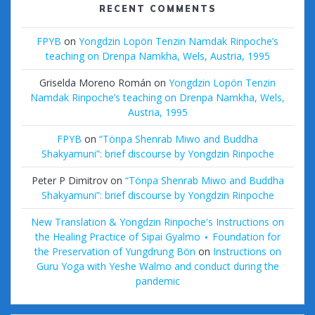
RECENT COMMENTS
FPYB
on
Yongdzin Lopön Tenzin Namdak Rinpoche’s
teaching on Drenpa Namkha, Wels, Austria, 1995
Griselda Moreno Román
on
Yongdzin Lopön Tenzin
Namdak Rinpoche’s teaching on Drenpa Namkha, Wels,
Austria, 1995
FPYB
on
“Tönpa Shenrab Miwo and Buddha
Shakyamuni”: brief discourse by Yongdzin Rinpoche
Peter P Dimitrov
on
“Tönpa Shenrab Miwo and Buddha
Shakyamuni”: brief discourse by Yongdzin Rinpoche
New Translation & Yongdzin Rinpoche's Instructions on
the Healing Practice of Sipai Gyalmo ⋆ Foundation for
the Preservation of Yungdrung Bön
on
Instructions on
Guru Yoga with Yeshe Walmo and conduct during the
pandemic