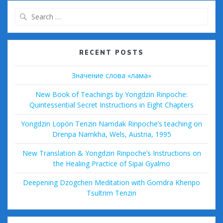
o
r
t
e
Search
o
ss
for:
k
RECENT POSTS
Значение слова «лама»
New Book of Teachings by Yongdzin Rinpoche:
Quintessential Secret Instructions in Eight Chapters
Yongdzin Lopön Tenzin Namdak Rinpoche’s teaching on
Drenpa Namkha, Wels, Austria, 1995
New Translation & Yongdzin Rinpoche’s Instructions on
the Healing Practice of Sipai Gyalmo
Deepening Dzogchen Meditation with Gomdra Khenpo
Tsultrim Tenzin