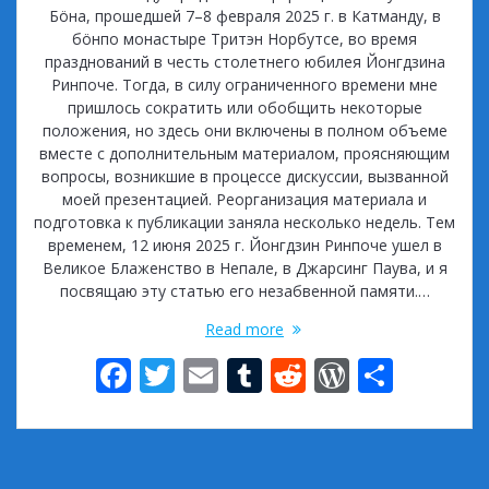
Бöна, прошедшей 7–8 февраля 2025 г. в Катманду, в
бöнпо монастыре Тритэн Норбутсе, во время
празднований в честь столетнего юбилея Йонгдзина
Ринпоче. Тогда, в силу ограниченного времени мне
пришлось сократить или обобщить некоторые
положения, но здесь они включены в полном объеме
вместе с дополнительным материалом, проясняющим
вопросы, возникшие в процессе дискуссии, вызванной
моей презентацией. Реорганизация материала и
подготовка к публикации заняла несколько недель. Тем
временем, 12 июня 2025 г. Йонгдзин Ринпоче ушел в
Великое Блаженство в Непале, в Джарсинг Паува, и я
посвящаю эту статью его незабвенной памяти.…
Read more
F
T
E
T
R
W
S
ac
w
m
u
e
or
h
e
itt
ai
m
d
d
ar
b
er
l
bl
di
Pr
e