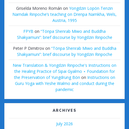
Griselda Moreno Román
on
Yongdzin Lopön Tenzin
Namdak Rinpoche’s teaching on Drenpa Namkha, Wels,
Austria, 1995
FPYB
on
“Tönpa Shenrab Miwo and Buddha
Shakyamuni”: brief discourse by Yongdzin Rinpoche
Peter P Dimitrov
on
“Tönpa Shenrab Miwo and Buddha
Shakyamuni”: brief discourse by Yongdzin Rinpoche
New Translation & Yongdzin Rinpoche's Instructions on
the Healing Practice of Sipai Gyalmo ⋆ Foundation for
the Preservation of Yungdrung Bön
on
Instructions on
Guru Yoga with Yeshe Walmo and conduct during the
pandemic
ARCHIVES
July 2026