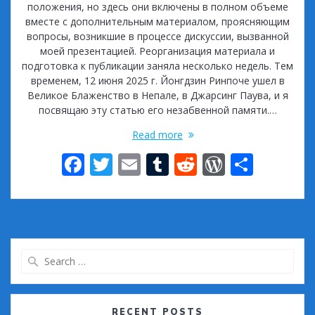
положения, но здесь они включены в полном объеме
вместе с дополнительным материалом, проясняющим
вопросы, возникшие в процессе дискуссии, вызванной
моей презентацией. Реорганизация материала и
подготовка к публикации заняла несколько недель. Тем
временем, 12 июня 2025 г. Йонгдзин Ринпоче ушел в
Великое Блаженство в Непале, в Джарсинг Паува, и я
посвящаю эту статью его незабвенной памяти.…
Read more
F
T
E
T
R
W
S
ac
w
m
u
e
or
h
e
itt
ai
m
d
d
ar
b
er
l
bl
di
Pr
e
o
r
t
e
Search
o
ss
for:
k
RECENT POSTS