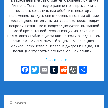
празднований в честь столетнего юбилея Йонгдзина
Ринпоче. Тогда, в силу ограниченного времени мне
пришлось сократить или обобщить некоторые
положения, но здесь они включены в полном объеме
вместе с дополнительным материалом, проясняющим
вопросы, возникшие в процессе дискуссии, вызванной
моей презентацией. Реорганизация материала и
подготовка к публикации заняла несколько недель. Тем
временем, 12 июня 2025 г. Йонгдзин Ринпоче ушел в
Великое Блаженство в Непале, в Джарсинг Паува, и я
посвящаю эту статью его незабвенной памяти.…
Read more
F
T
E
T
R
W
S
ac
w
m
u
e
or
h
e
itt
ai
m
d
d
ar
b
er
l
bl
di
Pr
e
o
r
t
e
Search
for: