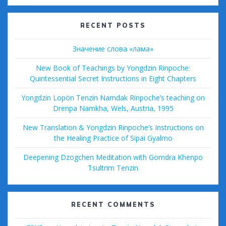
o
ss
k
RECENT POSTS
Значение слова «лама»
New Book of Teachings by Yongdzin Rinpoche:
Quintessential Secret Instructions in Eight Chapters
Yongdzin Lopön Tenzin Namdak Rinpoche’s teaching on
Drenpa Namkha, Wels, Austria, 1995
New Translation & Yongdzin Rinpoche’s Instructions on
the Healing Practice of Sipai Gyalmo
Deepening Dzogchen Meditation with Gomdra Khenpo
Tsultrim Tenzin
RECENT COMMENTS