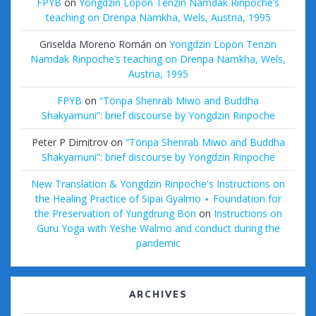
FPYB
on
Yongdzin Lopön Tenzin Namdak Rinpoche’s
teaching on Drenpa Namkha, Wels, Austria, 1995
Griselda Moreno Román
on
Yongdzin Lopön Tenzin
Namdak Rinpoche’s teaching on Drenpa Namkha, Wels,
Austria, 1995
FPYB
on
“Tönpa Shenrab Miwo and Buddha
Shakyamuni”: brief discourse by Yongdzin Rinpoche
Peter P Dimitrov
on
“Tönpa Shenrab Miwo and Buddha
Shakyamuni”: brief discourse by Yongdzin Rinpoche
New Translation & Yongdzin Rinpoche's Instructions on
the Healing Practice of Sipai Gyalmo ⋆ Foundation for
the Preservation of Yungdrung Bön
on
Instructions on
Guru Yoga with Yeshe Walmo and conduct during the
pandemic
ARCHIVES