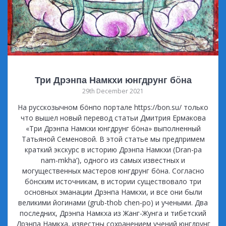
Три Дрэнпа Намкхи юнгдрунг бöна
29th December 2021
На русскозычном бöнпо портале https://bon.su/ только
что вышел новый перевод статьи Дмитрия Ермакова
«Три Дрэнпа Намкхи юнгдрунг бöна» выполненный
Татьяной Семеновой. В этой статье мы предпримем
краткий экскурс в историю Дрэнпа Намкхи (Dran-pa
nam-mkha’), одного из самых известных и
могущественных мастеров юнгдрунг бöна. Согласно
бöнским источникам, в истории существовало три
основных эманации Дрэнпа Намкхи, и все они были
великими йогинами (grub-thob chen-po) и учеными. Два
последних, Дрэнпа Намкха из Жанг-Жунга и тибетский
Дрэнпа Намкха, известны сохранением учений юнгдрунг