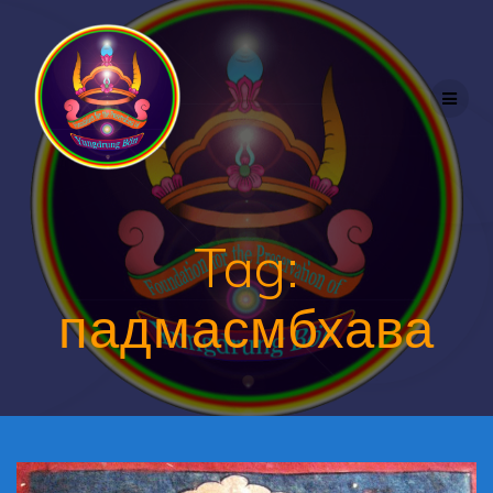
Skip
to
content
Tag:
падмасмбхава