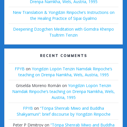
Drenpa Namkha, Wels, Austria, 1995
New Translation & Yongdzin Rinpoche’s Instructions on
the Healing Practice of Sipai Gyalmo
Deepening Dzogchen Meditation with Gomdra Khenpo
Tsultrim Tenzin
RECENT COMMENTS
FPYB
on
Yongdzin Lopön Tenzin Namdak Rinpoche’s
teaching on Drenpa Namkha, Wels, Austria, 1995
Griselda Moreno Román
on
Yongdzin Lopön Tenzin
Namdak Rinpoche’s teaching on Drenpa Namkha, Wels,
Austria, 1995
FPYB
on
“Tönpa Shenrab Miwo and Buddha
Shakyamuni”: brief discourse by Yongdzin Rinpoche
Peter P Dimitrov
on
“Tönpa Shenrab Miwo and Buddha