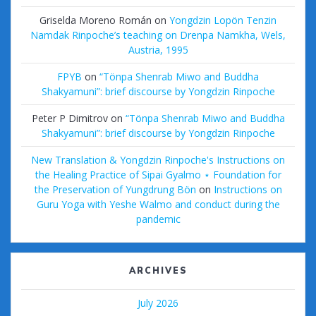
Griselda Moreno Román
on
Yongdzin Lopön Tenzin
Namdak Rinpoche’s teaching on Drenpa Namkha, Wels,
Austria, 1995
FPYB
on
“Tönpa Shenrab Miwo and Buddha
Shakyamuni”: brief discourse by Yongdzin Rinpoche
Peter P Dimitrov
on
“Tönpa Shenrab Miwo and Buddha
Shakyamuni”: brief discourse by Yongdzin Rinpoche
New Translation & Yongdzin Rinpoche's Instructions on
the Healing Practice of Sipai Gyalmo ⋆ Foundation for
the Preservation of Yungdrung Bön
on
Instructions on
Guru Yoga with Yeshe Walmo and conduct during the
pandemic
ARCHIVES
July 2026