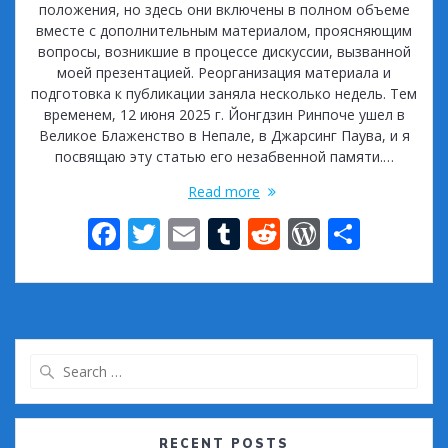
положения, но здесь они включены в полном объеме
вместе с дополнительным материалом, проясняющим
вопросы, возникшие в процессе дискуссии, вызванной
моей презентацией. Реорганизация материала и
подготовка к публикации заняла несколько недель. Тем
временем, 12 июня 2025 г. Йонгдзин Ринпоче ушел в
Великое Блаженство в Непале, в Джарсинг Паува, и я
посвящаю эту статью его незабвенной памяти.…
Read more
F
T
E
T
R
W
S
ac
w
m
u
e
or
h
e
itt
ai
m
d
d
ar
b
er
l
bl
di
Pr
e
o
r
t
e
Search
o
ss
for:
k
RECENT POSTS